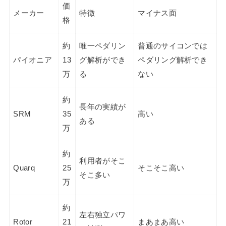
価
メーカー
特徴
マイナス面
格
約
唯一ペダリン
普通のサイコンでは
パイオニア
13
グ解析ができ
ペダリング解析でき
万
る
ない
約
長年の実績が
SRM
35
高い
ある
万
約
利用者がそこ
Quarq
25
そこそこ高い
そこ多い
万
約
左右独立パワ
Rotor
21
まあまあ高い