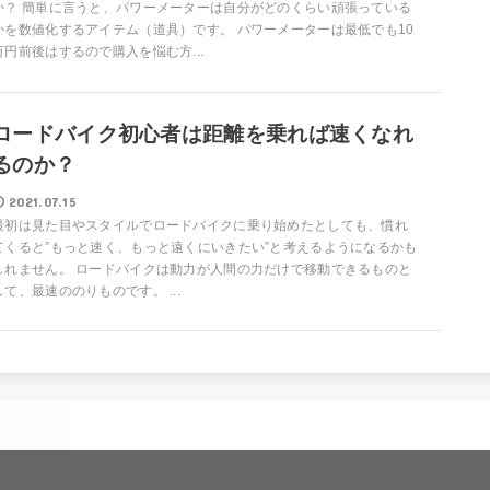
か？ 簡単に言うと、パワーメーターは自分がどのくらい頑張っている
かを数値化するアイテム（道具）です。 パワーメーターは最低でも10
万円前後はするので購入を悩む方...
ロードバイク初心者は距離を乗れば速くなれ
るのか？
2021.07.15
最初は見た目やスタイルでロードバイクに乗り始めたとしても、慣れ
てくると”もっと速く、もっと遠くにいきたい”と考えるようになるかも
しれません。 ロードバイクは動力が人間の力だけで移動できるものと
して、最速ののりものです。 ...