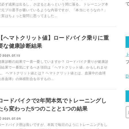
ば必ず成果は出るし、さぼるとあっという間に落る。 トレーニング本
で元プロ選手が書いているような内容ですが、「本当にそうなの？」
と実はちょっと疑問に思ってました...
【ヘマトクリット値】ロードバイク乗りに重
要な健康診断結果
2021.07.15
健康診断の結果で一喜一憂していますか？ ロードバイク乗りが健康診
断結果で一番気にするべき項目は「ヘマトクリット値」かもしれませ
ん。 ヘマトクリット値とは？ ヘマトクリット値とは、血液中の血球
（赤血球）の体積割合を示すもの...
ロードバイクで2年間本気でトレーニングし
たら変わった5つのことと1つの結果
2021.07.09
ロードバイク歴は長いですが、本気で毎日のようにトレーニングをし