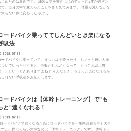
はじめたのは最近です。 練習日誌を書きはじめてから丸2年が過ぎた
ので、自分の中で変わったことをまとめてみます。 体重が減りなかな
か太らない体に変わった 夜ぐっ...
ロードバイク乗っててしんどいとき楽になる
呼吸法
2021.07.15
ロードバイクに乗っていて、きつい坂を登ったり、ちょっと速い人達
についていったりすると、呼吸がしんどくなって「もうこれ以上無
理！」というときありますよね？ そんなとき、ちょっと楽になれるか
もしれない呼吸法をお伝えします。...
ロードバイクは【体幹トレーニング】で”も
っと”速くなれる！
2021.07.15
ロードバイクで速くなるためにロードバイクを一生懸命乗る事も大事
ですが、同じくらい大事なのは「体幹トレーニング」です。 体幹トレ