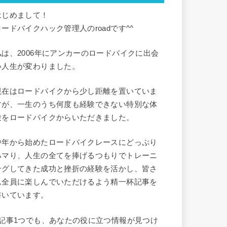
はじめまして！
ロードバイクハック管理人のroadです^^
私は、2006年にアンカーのロードバイクに出会
い人生が変わりました。
現在はロードバイクから少し距離を置いていま
すが、一生のうち何度も経験できない特別な体
験をロードバイクからいただきました。
中年から始めたロードバイクレースにどっぷり
ハマり、人生の全てを捧げるつもりでトレーニ
ングしてきた成功と挫折の経験を活かし、皆さ
ん全員に楽しんでいただけるよう精一杯記事を
書いています。
1記事1つでも、あなたの役に立つ情報が見つけ