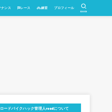
テナンス
レース
練習
プロフィール
SEARCH
ロードバイクハック管理人roadについて