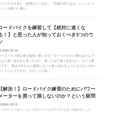
ーニングをすると「姿勢がよくなる」「代謝が良くなる」といったメ
リットを聞いた事が...
ロードバイクを練習して【絶対に速くな
る！】と思った人が知っておくべき3つのウ
ソ
2021.07.15
ロードバイク初心者が最初に驚くのが「ロードバイクに乗ればとんで
もなく速く走れると思ったのに、思ったほど速く走れない」という事
実です。 実はそれなりに練習しないと速く走れるようにならないのが
ロードバイクですが、そのことに気...
【解決！】ロードバイク練習のためにパワー
メーターを買って損しないのか？という疑問
2021.07.15
「パワーメーター」というロードバイクアイテムをご存知でしょう