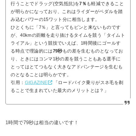
行うことでドラッグ(空気抵抗)を
7％
も軽減できること
が明らかになっており、これはライダーがペダルを踏
み込むパワーの15ワット分に相当します。
ひとくちに「7％」と言ってもピンと来ないものです
が、40kmの距離を走り抜けるタイムを競う「タイムト
ライアル」という競技でいえば、1時間後にゴールす
る時点で理論的には
79秒
もの差を生むものとなってお
り、ときにはコンマ1秒の差を競うこともある選手に
とってはとてつもなく大きなアドバンテージを生むも
のとなることは明らかです。
引用：
GIGAZINE
「ロードバイク乗りがスネ毛を剃
ることで生まれていた最大のメリットとは？」
1時間で79秒は相当の違いです！