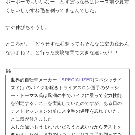
ボーボーでもいいなー、とずぼらな私はレース前や夏前
くらいしかすね毛を剃ってませんでした。
すぐ伸びちゃうし。
ところが、「どうせすね毛剃ってもそんなに空力変わん
ないよね？」と行った実験結果で大きな違いが！！
世界的自転車メーカー「
SPECIALIZED
(スペシャライ
ズド)」のバイクを駆るトライアスロン選手の
ジェシ
ー・トーマス
氏は風洞の中でバイクに乗って空力性能
を測定するテストを実施していたのですが、ある日の
テストセッションの前にスネ毛の処理を忘れていたこ
とに気が付きました。
大した違いもうまれないだろうと思いながらテストを
進めましたが、途中でいつもどおりスネ毛を剃ってみ