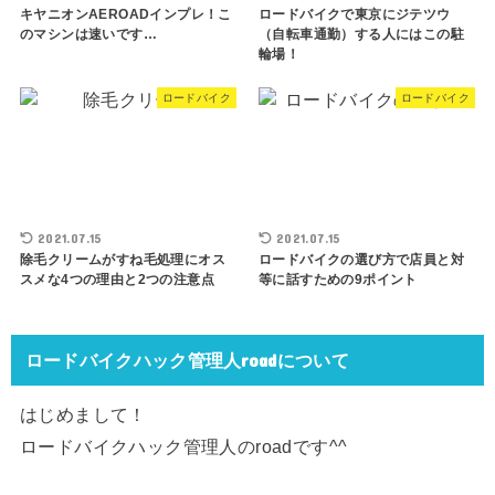
キヤニオンAEROADインプレ！こ
ロードバイクで東京にジテツウ
のマシンは速いです…
（自転車通勤）する人にはこの駐
輪場！
ロードバイク
ロードバイク
2021.07.15
2021.07.15
除毛クリームがすね毛処理にオス
ロードバイクの選び方で店員と対
スメな4つの理由と2つの注意点
等に話すための9ポイント
ロードバイクハック管理人roadについて
はじめまして！
ロードバイクハック管理人のroadです^^