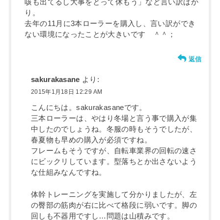
咳も出てるし大事をとって休もう」など言い訳ばか
り。
去年の11月に3本ローラーを購入し、言い訳ができ
ない環境になったことが大きいです ＾＾；
返信
sakurakasane
より:
2015年1月18日 12:29 AM
こんにちは。sakurakasaneです。
三本ローラーは、やはり冬場と言う事で購入が集
中したのでしょうね。冬服の時もそうでしたが、
春夏物も早めの購入が必須ですね。
フレームもそうですが、自転車業界の回転の速さ
にビックリしています。型落ちとか出さないよう
な仕組みなんですね。
体幹トレーニングを実施して分かりましたが、左
の臀部の筋肉が右に比べて格段に弱いです。脚の
回しも不器用ですし…問題は山積みです。